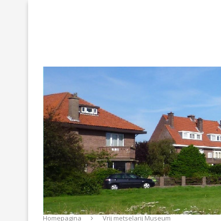
Homepagina
Vrij metselarij Museum