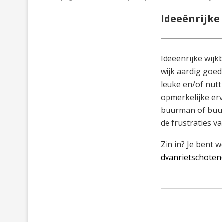
Ideeënrijke
Ideeënrijke wijk
wijk aardig goed
leuke en/of nutt
opmerkelijke erv
buurman of buur
de frustraties v
Zin in? Je bent 
dvanrietschoten