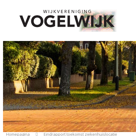
Homepagina
Eindrapport toekomst ziekenhuislocatie