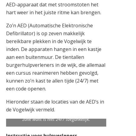
AED-apparaat dat met stroomstoten het
hart weer in het juiste ritme kan brengen.
Zo’n AED (Automatische Elektronische
Defibrillator) is op zeven makkelijk
bereikbare plekken in de Vogelwijk te
inden. De apparaten hangen in een kastje
aan een buitenmuur. De tientallen
burgerhulpverleners in de wijk, die allemaal
een cursus reanimeren hebben gevolgd,
kunnen zo’n kast te allen tijde (24/7) met
een code openen.
Hieronder staan de locaties van de AED’s in
NB: De AED in het squashcentrum Houtrust
de Vogelwijk vermeld.
maakt geen deel uit van de Vogelwijk 6-minuten
zone want is niet 24/7 toegankelijk.
Instructie voor hulpverleners